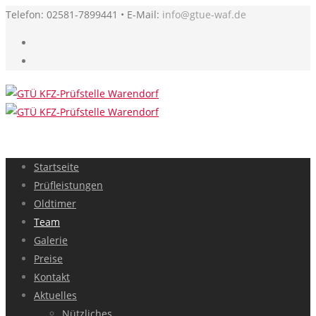
Telefon: 02581-7899441 • E-Mail:
info@gtue-waf.de
Startseite
Prüfleistungen
Oldtimer
Team
Galerie
Preise
Kontakt
Aktuelles
Nützliches