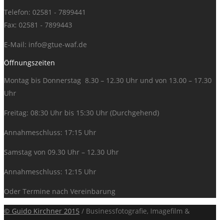
Telefon: 02581 - 7899441
Fax: 02581 - 7899443
E-Mail:
info@gtue-waf.de
Öffnungszeiten
Montag bis Donnerstag 8.30 – 12.30 Uhr und von 13.00 – 17.30
Uhr
Freitag: 08:30 Uhr bis 15:30 Uhr (Durchgehend)
Annahmeschluss: 17:15 Uhr
Samstag von 09.30 Uhr – 12.30 Uhr
Annahmeschluss: 12:15 Uhr
Oder Termine nach Vereinbarung
© Guido Kirchner 2015
/ Businessfotografie, Imagefilm &