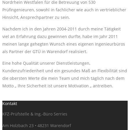
Nordrhein Westfalen für die Betreuung von 530
Prüfingenieuren, sowohl in fachlicher wie auch in vertrieblicher
Hinsicht, Ansprechpartner zu sein.
Nachdem ich in den Jahren 2004-2011 durch meine Tätigkeit
viel an Erfahrung dazu gewinnen durfte, habe im Jahr 2011
meinen lange gehegten Wunsch eines eigenen Ingenieurbüros
als Partner der GTÜ in Warendorf realisiert.
Eine hohe Qualität unserer Dienstleistungen,
Kundenzufriedenheit und ein gesundes Maß an Flexibilität sind
die obersten Werte die mein Team und mich täglich nach dem
Motto „ Ihre Sicherheit ist unsere Motivation „ antreiben.
Kontakt
KFZ-Prüfstelle & Ing.-Büro Serries
Am Holzbach 23 • 48231 Warendorf