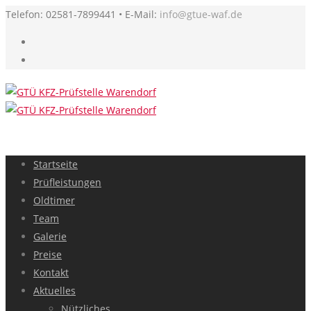
Telefon: 02581-7899441 • E-Mail:
info@gtue-waf.de
Startseite
Prüfleistungen
Oldtimer
Team
Galerie
Preise
Kontakt
Aktuelles
Nützliches