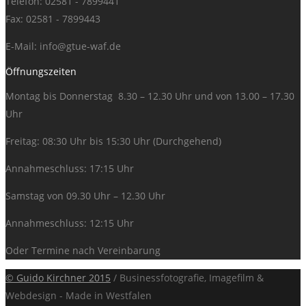
Telefon: 02581 - 7899441
Fax: 02581 - 7899443
E-Mail:
info@gtue-waf.de
Öffnungszeiten
Montag bis Donnerstag 8.30 – 12.30 Uhr und von 13.00 – 17.30
Uhr
Freitag: 08:30 Uhr bis 15:30 Uhr (Durchgehend)
Annahmeschluss: 17:15 Uhr
Samstag von 09.30 Uhr – 12.30 Uhr
Annahmeschluss: 12:15 Uhr
Oder Termine nach Vereinbarung
© Guido Kirchner 2015
/ Businessfotografie, Imagefilm &
Webdesign - Made in Westfalen