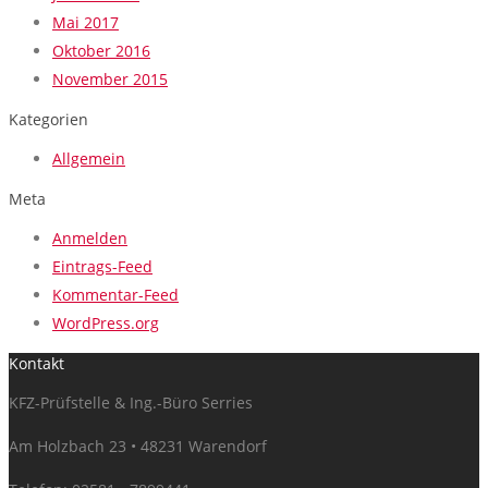
Mai 2017
Oktober 2016
November 2015
Kategorien
Allgemein
Meta
Anmelden
Eintrags-Feed
Kommentar-Feed
WordPress.org
Kontakt
KFZ-Prüfstelle & Ing.-Büro Serries
Am Holzbach 23 • 48231 Warendorf