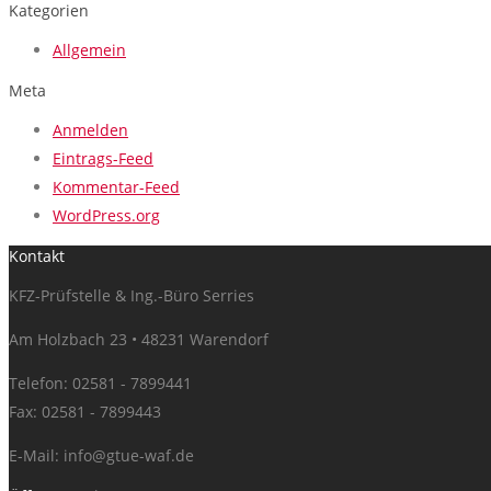
Kategorien
Allgemein
Meta
Anmelden
Eintrags-Feed
Kommentar-Feed
WordPress.org
Kontakt
KFZ-Prüfstelle & Ing.-Büro Serries
Am Holzbach 23 • 48231 Warendorf
Telefon: 02581 - 7899441
Fax: 02581 - 7899443
E-Mail:
info@gtue-waf.de