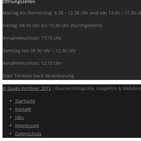
Öffnungszeiten
Montag bis Donnerstag 8.30 – 12.30 Uhr und von 13.00 – 17.30 U
Freitag: 08:30 Uhr bis 15:30 Uhr (Durchgehend)
Annahmeschluss: 17:15 Uhr
Samstag von 09.30 Uhr – 12.30 Uhr
Annahmeschluss: 12:15 Uhr
Oder Termine nach Vereinbarung
© Guido Kirchner 2015
/ Businessfotografie, Imagefilm & Webdes
Startseite
Kontakt
Jobs
Impressum
Datenschutz