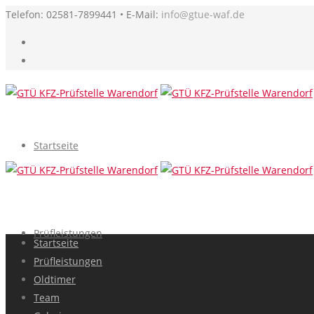
Telefon: 02581-7899441 • E-Mail:
info@gtue-waf.de
Startseite
Prüfleistungen
Startseite
Prüfleistungen
Oldtimer
Team