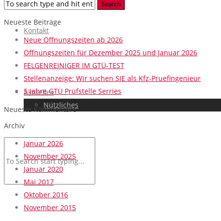
Neueste Beiträge
Kontakt
Neue Öffnungszeiten ab 2026
Öffnungszeiten für Dezember 2025 und Januar 2026
FELGENREINIGER IM GTÜ-TEST
Stellenanzeige: Wir suchen SIE als Kfz-Pruefingenieur
5 Jahre GTÜ Prüfstelle Serries
Aktuelles
Nützliches
Neueste Kommentare
Archiv
Januar 2026
November 2025
Januar 2020
Mai 2017
Oktober 2016
November 2015